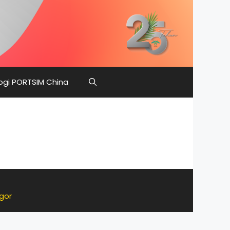
ogi PORTSIM China
ngor